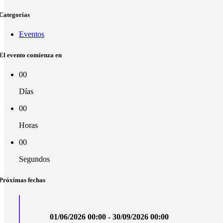
Categorías
Eventos
El evento comienza en
00
Días
00
Horas
00
Segundos
Próximas fechas
01/06/2026 00:00 - 30/09/2026 00:00